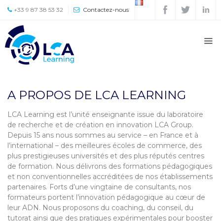
+33 9 87 38 53 32
Contactez-nous
Accueil
À
propos
Presse
A PROPOS DE LCA LEARNING
Partenaires
LCA Learning est l’unité enseignante issue du laboratoire
de recherche et de création en innovation LCA Group.
Formations
Depuis 15 ans nous sommes au service – en France et à
l’international – des meilleures écoles de commerce, des
DOCTORATE OF
plus prestigieuses universités et des plus réputés centres
BUSINESS
de formation. Nous délivrons des formations pédagogiques
ADMINISTRATION
et non conventionnelles accréditées de nos établissements
partenaires. Forts d’une vingtaine de consultants, nos
Contact
formateurs portent l’innovation pédagogique au cœur de
leur ADN. Nous proposons du coaching, du conseil, du
Équipe
tutorat ainsi que des pratiques expérimentales pour booster