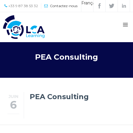
Français
+33 9 87 38 53 32
Contactez-nous
Accueil
À
propos
Presse
PEA Consulting
Partenaires
Formations
DOCTORATE OF
BUSINESS
PEA Consulting
JUIN
ADMINISTRATION
6
Contact
Équipe