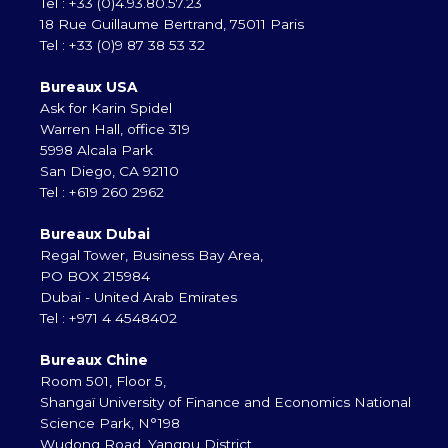
Tel : +33 (0)4.93.80.57.23
18 Rue Guillaume Bertrand, 75011 Paris
Tel : +33 (0)9 87 38 53 32
Bureaux USA
Ask for Karin Spidel
Warren Hall, office 319
5998 Alcala Park
San Diego, CA 92110
Tel : +619 260 2962
Bureaux Dubai
Regal Tower, Business Bay Area,
PO BOX 215984
Dubai - United Arab Emirates
Tel : +971 4 4548402
Bureaux Chine
Room 501, Floor 5,
Shangaï University of Finance and Economics National
Science Park, N°198
Wudong Road, Yangpu District,