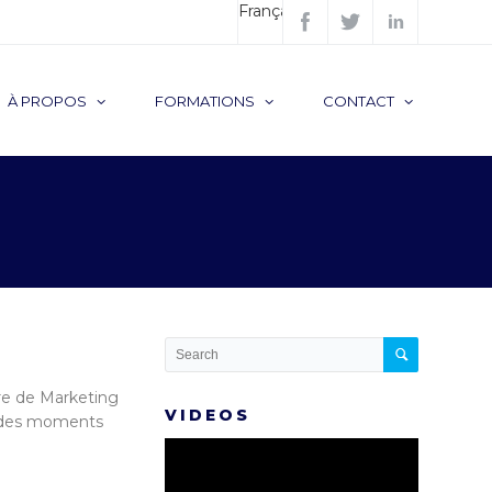
Français
À PROPOS
FORMATIONS
CONTACT
̀re de Marketing
VIDEOS
cu des moments
Lecteur
vidéo