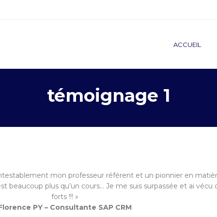
ACCUEIL
témoignage 1
testablement mon professeur référent et un pionnier en matie
’est beaucoup plus qu’un cours… Je me suis surpassée et ai vé
forts !!! »
Florence PY – Consultante SAP CRM