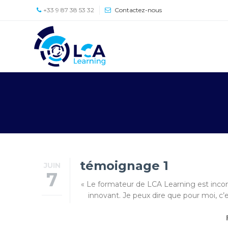
+33 9 87 38 53 32
Contactez-nous
Accueil
À
propos
Presse
Partenaires
Formations
DOCTORATE OF
BUSINESS
témoignage 1
JUIN
ADMINISTRATION
7
« Le formateur de LCA Learning est incon
Contact
innovant. Je peux dire que pour moi, c
Équipe